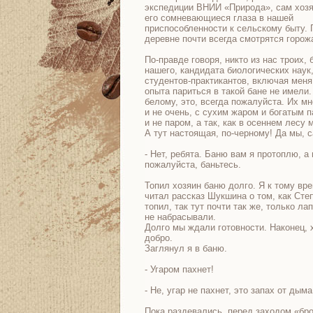
экспедиции ВНИИ «Природа», сам хоз
его сомневающиеся глаза в нашей
приспособленности к сельскому быту. 
деревне почти всегда смотрятся горож
По-правде говоря, никто из нас троих, 
нашего, кандидата биологических наук,
студентов-практикантов, включая меня
опыта париться в такой бане не имели
белому, это, всегда пожалуйста. Их мн
и не очень, с сухим жаром и богатым п
и не паром, а так, как в осеннем лес
А тут настоящая, по-черному! Да мы,
- Нет, ребята. Баню вам я протоплю, а
пожалуйста, баньтесь.
Топил хозяин баню долго. Я к тому вр
читал рассказ Шукшина о том, как Сте
топил, так тут почти так же, только ла
не набрасывали.
Долго мы ждали готовности. Наконец, 
добро.
Заглянул я в баню.
- Угаром пахнет!
- Не, угар не пахнет, это запах от дыма
Пока раздевались, перед заходом «бр