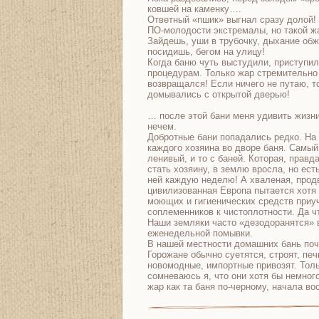
ковшей на каменку….
Ответный «пшик» выгнал сразу долой!
ПО-молодости экстремалы, но такой 
Зайдешь, уши в трубочку, дыхание обж
посидишь, бегом на улицу!
Когда баню чуть выстудили, приступи
процедурам. Только жар стремительно
возвращался! Если ничего не путаю, т
домывались с открытой дверью!
… после этой бани меня удивить жизн
нечем.
Добротные бани попадались редко. На
каждого хозяина во дворе баня. Самы
ленивый, и то с баней. Которая, правда
стать хозяину, в землю вросла, но ест
ней каждую неделю! А хваленая, прод
цивилизованная Европа пытается хотя
моющих и гигиенических средств приу
соплеменников к чистоплотности. Да ч
Наши земляки часто «дезодоранятся» 
еженедельной помывки.
В нашей местности домашних бань почи
Горожане обычно суетятся, строят, печ
новомодные, импортные привозят. Тол
сомневаюсь я, что они хотя бы немног
жар как та баня по-черному, начала в