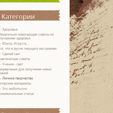
Категории
раздела
Здоровье
бязательно помогающие советы по
лучшению здоровья
Юмор. Игрусть...
сё, что в русле текущего настроения
Сделай сам
рактические советы
Учение - свет
аправления для получения новых
наний
Личное творчество
вторские материалы
Это любопытно
озновательные статьи