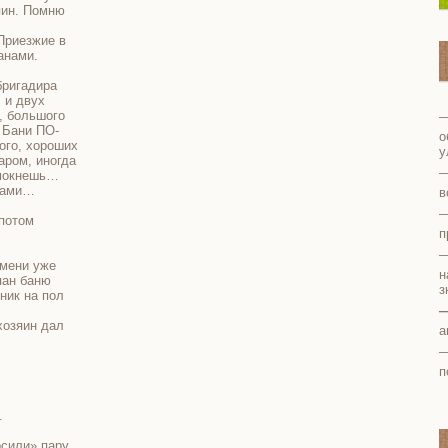
яин. Помню
Приезжие в
анами.
бригадира
 и двух
, большого
. Бани ПО-
о
ого, хороших
у
аром, иногда
у мокнешь…
 сами…
в
 потом
п
емени уже
н
пан баню
з
пник на пол
хозяин дал
а
п
.
осили» пару