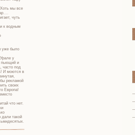
 Хоть мы все
жар….
игает, чуть
ли к водным
о
и уже было
 Урале у
й пьющий и
, часто под
ь! И моются в
винутая,
 бы рекламой
чить своих
то Европа!
вместо
тай что нет.
ки
ько
о дали такой
осьмидесятых.