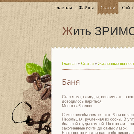
Главная
Файлы
Статьи
Сайт
Жить ЗРИМ
Главная
»
Статьи
»
Жизненные ценнос
Баня
Стал я тут, намедни, вспоминать, в ка
доводилось париться.
Много набралось.
Самое незабываемое – это баня по чер
Небольшая, рубленная из сосны. В угл
большой груды камней. По стенам – ла
закопченные почти до самых лавок.
Баню протопил для нас, работников ле