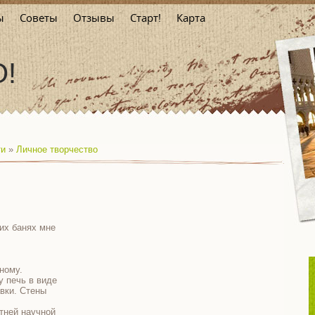
ы
Советы
Отзывы
Старт!
Карта
О!
ти
»
Личное творчество
ких банях мне
ному.
у печь в виде
вки. Стены
тней научной